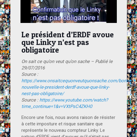
Le président d’ERDF avoue
que Linky n’est pas
obligatoire
On sait ce qu’on veut qu’on sache – Publié le
29/07/2016
Source :
https://www.onsaitcequonveutquonsache.com/bonne-
nouvelle-le-president-derdf-avoue-que-linky-
nest-pas-obligatoire/
Source :
https://www.youtube.com/watch?
time_continue=1&v=VXtPsC4ZKH0
Encore une fois, nous avons raison de résister
à cette imposture et risque sanitaire que
représente le nouveau compteur Linky. Le
patron d’ERDF vient d’avouer qu’il n’était pas