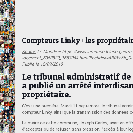
Compteurs Linky : les propriétair
Source
Le Monde – https://www.lemonde.fr/energies/artic
logement_5353829_1653054.html?fbclid=IwAR0YzXk_
Publié
le 12/09/2018
Le tribunal administratif d
a publié un arrêté interdis
propriétaire.
C’est une première. Mardi 11 septembre, le tribunal admi
compteur Linky, ainsi que la transmission des données co
Le maire de cette commune, Joseph Carles, avait en effet 
d’accepter ou de refuser, sans pression, l’accès à leur l