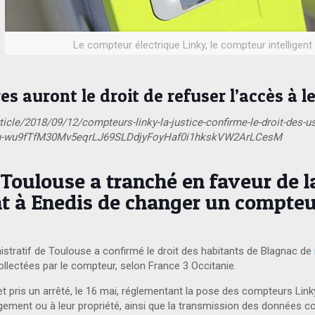
Le compteur électrique Linky, le compteur intelligent
es auront le droit de refuser l’accès à 
le/2018/09/12/compteurs-linky-la-justice-confirme-le-droit-des-usa
Cu-wu9fTfM30Mv5eqrLJ69SLDdjyFoyHaf0i1hkskVW2ArLCesM
e Toulouse a tranché en faveur de
ant à Enedis de changer un compteu
nistratif de Toulouse a confirmé le droit des habitants de Blagnac de
llectées par le compteur, selon France 3 Occitanie.
pris un arrêté, le 16 mai, réglementant la pose des compteurs Linky 
ogement ou à leur propriété, ainsi que la transmission des données co