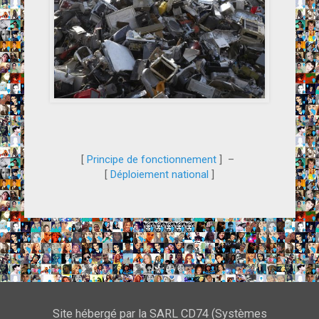
[
Principe de fonctionnement
]
–
[
Déploiement national
]
Site hébergé par la SARL CD74 (Systèmes