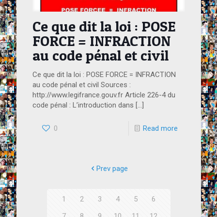
Ce que dit la loi : POSE
FORCE = INFRACTION
au code pénal et civil
Ce que dit la loi : POSE FORCE = INFRACTION
au code pénal et civil Sources :
http://www.legifrance.gouv.fr Article 226-4 du
code pénal : L’introduction dans
[…]
0
Read more
Prev page
1
2
3
4
5
6
7
8
9
10
11
12