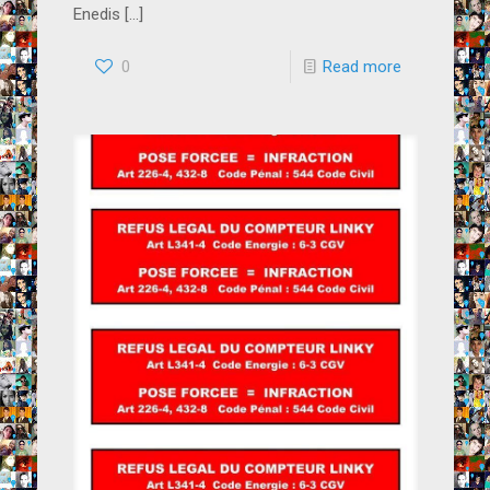
Enedis
[…]
0
Read more