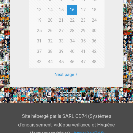
13
14
15
16
17
18
19
20
21
22
23
24
25
26
27
28
29
30
31
32
33
34
35
36
37
38
39
40
41
42
43
44
45
46
47
48
Next page
Site hébergé par la SARL CD74 (Systèmes
d'encaissement, vidéosurveillance et Hygiène