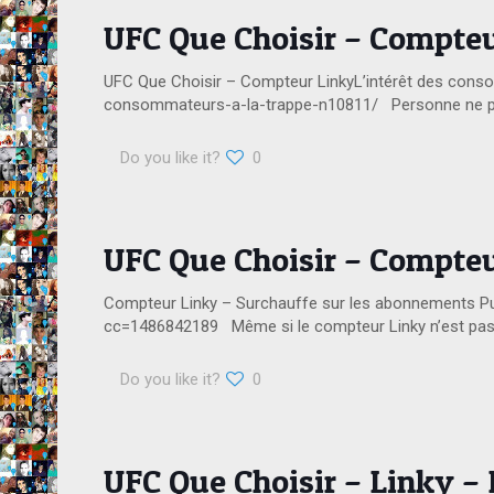
UFC Que Choisir – Compteu
UFC Que Choisir – Compteur LinkyL’intérêt des consom
consommateurs-a-la-trappe-n10811/ Personne ne peut
Do you like it?
0
UFC Que Choisir – Compteu
Compteur Linky – Surchauffe sur les abonnements Pu
cc=1486842189 Même si le compteur Linky n’est pas
Do you like it?
0
UFC Que Choisir – Linky – 