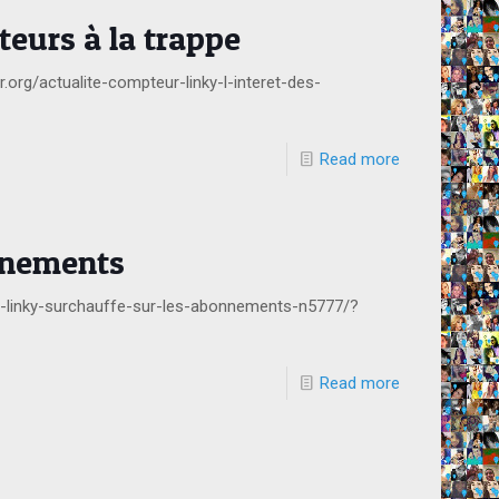
eurs à la trappe
.org/actualite-compteur-linky-l-interet-des-
Read more
nnements
ur-linky-surchauffe-sur-les-abonnements-n5777/?
Read more