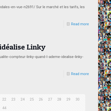
ndales-en-vue-n2691/ Sur le marché et les tarifs, les
Read more
idéalise Linky
ualite-compteur-linky-quand-l-ademe-idealise-linky-
Read more
22
23
24
25
26
27
28
29
30
44