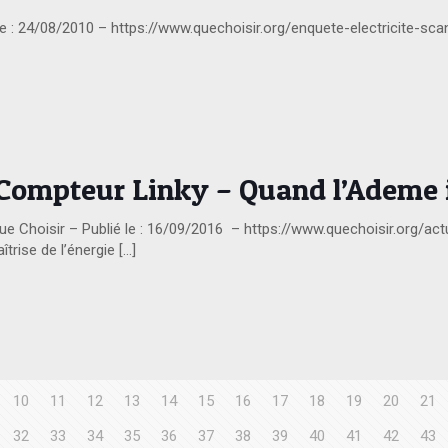
le : 24/08/2010 – https://www.quechoisir.org/enquete-electricite-sca
 Compteur Linky – Quand l’Ademe 
e Choisir – Publié le : 16/09/2016 – https://www.quechoisir.org/act
trise de l’énergie
[…]
10
11
12
13
14
15
16
17
18
19
20
21
32
33
34
35
36
37
38
39
40
41
42
43