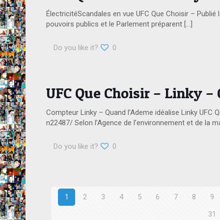
ÉlectricitéScandales en vue UFC Que Choisir – Publié 
pouvoirs publics et le Parlement préparent
[…]
Do you like it?
0
UFC Que Choisir – Linky –
Compteur Linky – Quand l’Ademe idéalise Linky UFC Qu
n22487/ Selon l’Agence de l’environnement et de la maî
Do you like it?
0
1
2
3
4
5
6
7
8
9
31