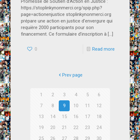
Promesse de Soutien d’Action en Justice :
https://stoplinkynonmerci.org/spip.php?
page=actionenjustice stoplinkynonmerci.org
prépare une action en justice d’envergure qui
requière 2000 participants pour son
financement. Ce formulaire d’inscription à
[…]
0
Read more
Prev page
1
2
3
4
5
6
7
8
9
10
11
12
13
14
15
16
17
18
19
20
21
22
23
24
25
26
27
28
29
30