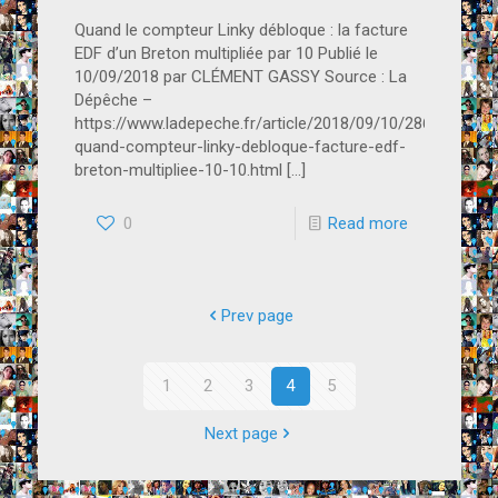
Quand le compteur Linky débloque : la facture
EDF d’un Breton multipliée par 10 Publié le
10/09/2018 par CLÉMENT GASSY Source : La
Dépêche –
https://www.ladepeche.fr/article/2018/09/10/2865901-
quand-compteur-linky-debloque-facture-edf-
breton-multipliee-10-10.html
[…]
0
Read more
Prev page
1
2
3
4
5
Next page