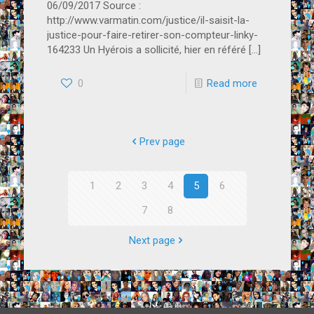
06/09/2017 Source :
http://www.varmatin.com/justice/il-saisit-la-
justice-pour-faire-retirer-son-compteur-linky-
164233 Un Hyérois a sollicité, hier en référé
[…]
0
Read more
Prev page
1
2
3
4
5
6
7
8
Next page